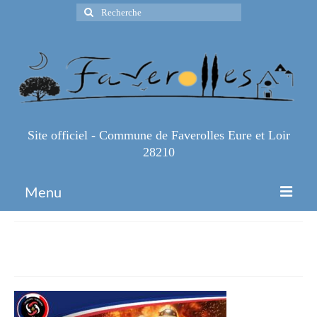
Rechercher
:
Site officiel - Commune de Faverolles Eure et Loir
28210
Menu
Accueil
image002
Espace Pro
Infos Pratiques