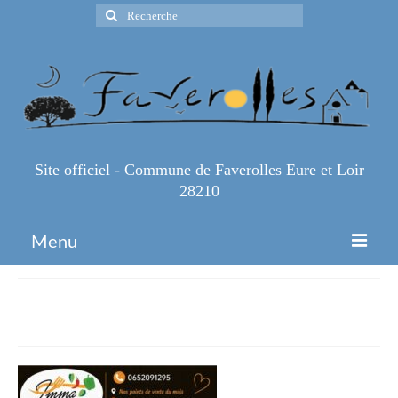
Rechercher
:
Site officiel - Commune de Faverolles Eure et Loir
28210
Menu
Accueil
IMG-20260609-WA00021 (2)
Espace Pro
Infos Pratiques