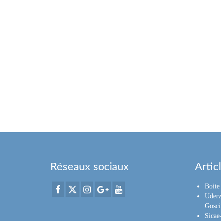
Réseaux sociaux
Artic
Boite 
Uderz
Gosci
Sica