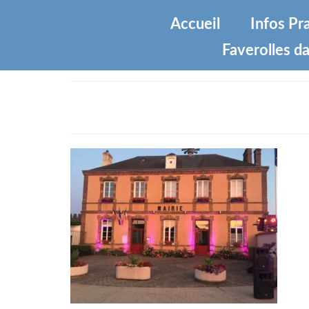
Accueil
Infos Pr
Faverolles da
IMG_2675