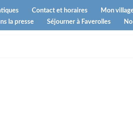
atiques
Contact et horaires
Mon villag
ns la presse
Séjourner à Faverolles
No