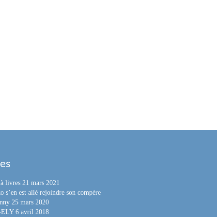
les
à livres
21 mars 2021
o s’en est allé rejoindre son compère
nny
25 mars 2020
e-ELY
6 avril 2018