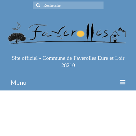
Rechercher
:
Site officiel - Commune de Faverolles Eure et Loir
28210
Menu
Accueil
Influenza-aviaire-Un-foyer-
Espace Pro
suspecte-dans-l-Eure-et-Loir-
Infos Pratiques
dans-la-faune-sauvage_large