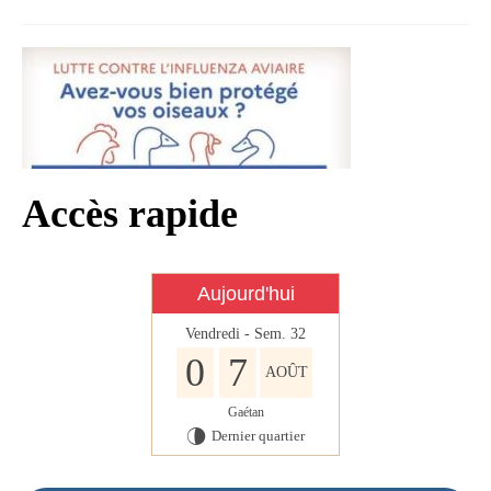
Infos règlementaires
Contact et horaires
Mon village
Mes démarches
Faverolles dans la presse
Accès rapide
Faverolles Infos – Format
numérique
Aujourd'hui
Séjourner à Faverolles
Vendredi - Sem. 32
Nos Partenaires
0
7
AOÛT
Gaétan
Dernier quartier
U