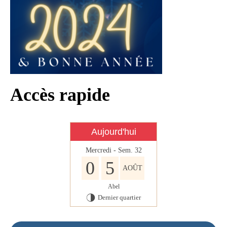
Infos règlementaires
Contact et horaires
Mon village
Mes démarches
Faverolles dans la presse
Accès rapide
Faverolles Infos – Format
numérique
Aujourd'hui
Séjourner à Faverolles
Mercredi - Sem. 32
Nos Partenaires
0
5
AOÛT
Abel
Dernier quartier
T