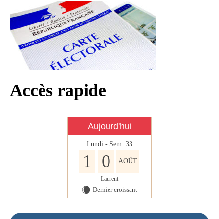
Infos règlementaires
Contact et horaires
Mon village
Mes démarches
Faverolles dans la presse
Accès rapide
Faverolles Infos – Format
numérique
Aujourd'hui
Séjourner à Faverolles
Lundi - Sem. 33
Nos Partenaires
1
0
AOÛT
Laurent
Dernier croissant
X