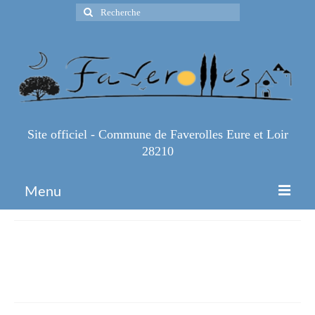
Rechercher
:
Site officiel - Commune de Faverolles Eure et Loir
28210
Menu
Accueil
L-inscription-sur-les-listes-
Espace Pro
electorales
Infos Pratiques