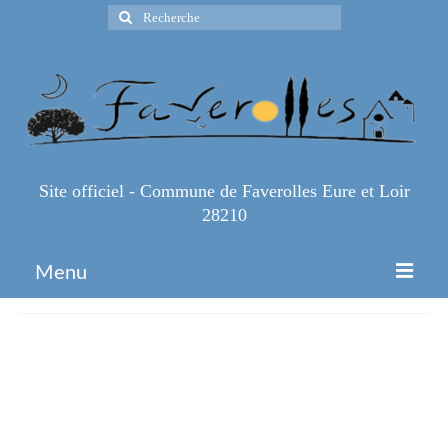
Rechercher
:
Site officiel - Commune de Faverolles Eure et Loir
28210
Menu
Accueil
Les-ZOEufs-Olympiques-par-
Espace Pro
lAPE-Rdv-au-stade-Samedi-30-
Infos Pratiques
mars-a-11h-Participation-1euro-