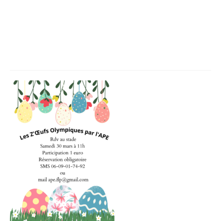
Infos règlementaires
Reservation-obligatoire-SMS-06-
Contact et horaires
09-01-74-92-ou-mail-
Mon village
ape.flp@gmail.com_
Mes démarches
Faverolles dans la presse
Faverolles Infos – Format
numérique
Séjourner à Faverolles
Nos Partenaires