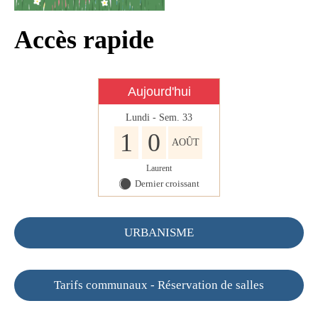
Accès rapide
Aujourd'hui
Lundi - Sem. 33
1
0
AOÛT
Laurent
Dernier croissant
Y
URBANISME
Tarifs communaux - Réservation de salles