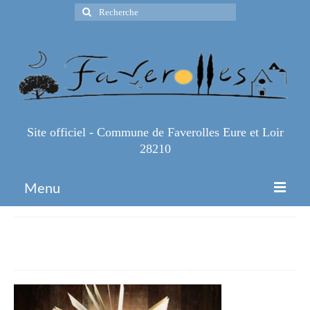
Rechercher
:
Site officiel - Commune de Faverolles Eure et Loir
28210
Menu
Accueil
livre-ouvert
Espace Pro
Infos Pratiques