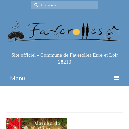
Rechercher
:
Site officiel - Commune de Faverolles Eure et Loir
28210
Menu
Accueil
Marché de Noël (2)
Espace Pro
Infos Pratiques