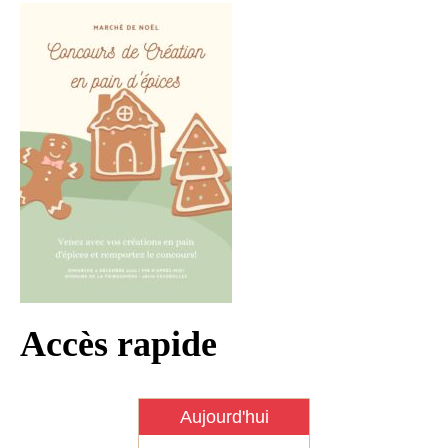
Infos règlementaires
Contact et horaires
Mon village
Mes démarches
Faverolles dans la presse
Faverolles Infos – Format
numérique
Séjourner à Faverolles
Nos Partenaires
Accès rapide
Aujourd'hui