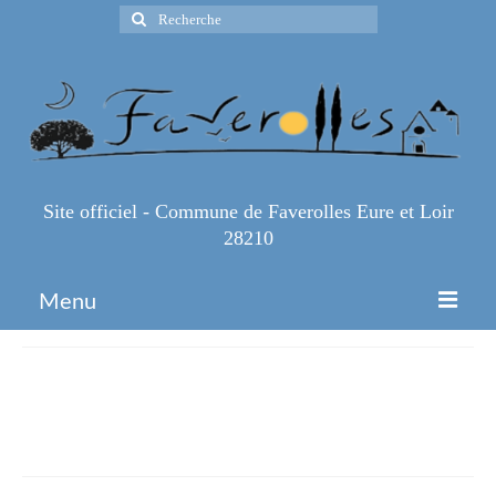
Rechercher
:
Site officiel - Commune de Faverolles Eure et Loir
28210
Menu
Accueil
Marche-de-NoEl-concours-pain-
Espace Pro
depices-1
Infos Pratiques