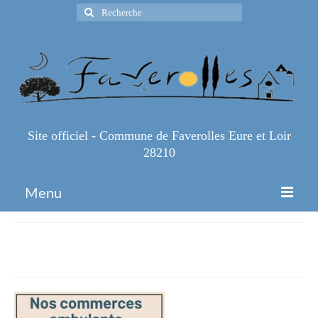
Rechercher
:
Site officiel - Commune de Faverolles Eure et Loir
28210
Menu
Accueil
Nos commerces ambulants
Espace Pro
Infos Pratiques