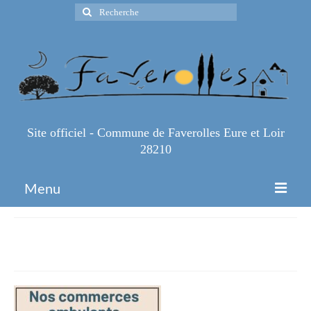
Rechercher
:
Site officiel - Commune de Faverolles Eure et Loir
28210
Menu
Accueil
Nos commerces ambulants
Espace Pro
Infos Pratiques