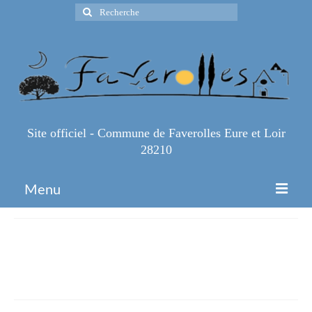
Rechercher
:
Site officiel - Commune de Faverolles Eure et Loir
28210
Menu
Accueil
print_portes_eureliennes_d0ile_d
Espace Pro
width_1781788405
Infos Pratiques