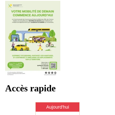
Infos règlementaires
Contact et horaires
Mon village
Mes démarches
Faverolles dans la presse
Faverolles Infos – Format
numérique
Séjourner à Faverolles
Nos Partenaires
Accès rapide
Aujourd'hui