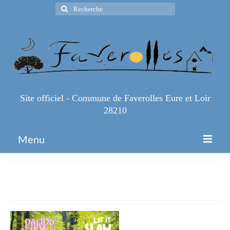
Rechercher
:
Site officiel - Commune de Faverolles Eure et Loir
28210
Menu
Accueil
Rando-a-gogo-A3
Espace Pro
Infos Pratiques