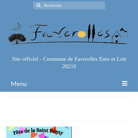
Rechercher
:
Site officiel - Commune de Faverolles Eure et Loir
28210
Menu
Accueil
saint-remi
Espace Pro
Infos Pratiques