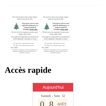
Infos règlementaires
Contact et horaires
Mon village
Mes démarches
Faverolles dans la presse
Faverolles Infos – Format
numérique
Séjourner à Faverolles
Accès rapide
Nos Partenaires
Aujourd'hui
Samedi - Sem. 32
0
8
AOÛT