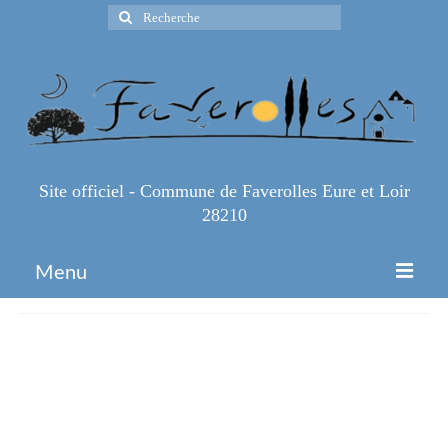
Rechercher
:
Site officiel - Commune de Faverolles Eure et Loir
28210
Menu
Accueil
Une-vente-de-sapin-se-fera-
Espace Pro
comme-chaque-annee-au-
Infos Pratiques
marche-de-Noel