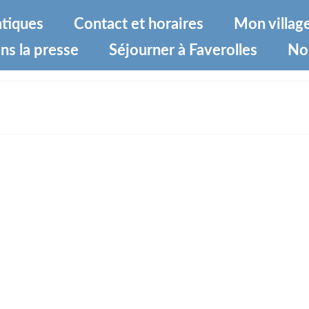
atiques
Contact et horaires
Mon villag
ns la presse
Séjourner à Faverolles
No