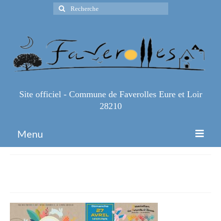
Rechercher
:
Site officiel - Commune de Faverolles Eure et Loir
28210
Menu
Accueil
1000107404
Espace Pro
Infos Pratiques