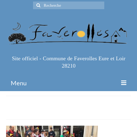
Rechercher
:
Site officiel - Commune de Faverolles Eure et Loir
28210
Menu
Accueil
IMG_0397
Espace Pro
Infos Pratiques