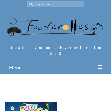
Rechercher
:
Site officiel - Commune de Faverolles Eure et Loir
28210
Menu
Accueil
Loto QR Ok
Espace Pro
Infos Pratiques