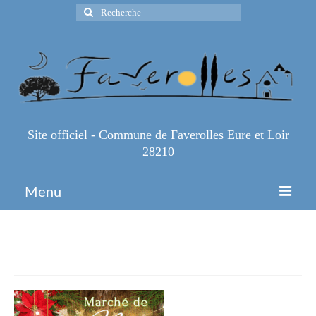
Rechercher
:
Site officiel - Commune de Faverolles Eure et Loir
28210
Menu
Accueil
Marché de Noël (2)
Espace Pro
Infos Pratiques