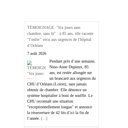
Actualités Région Centre
val de loire
TÉMOIGNAGE. "Six jours sans
chambre, sans lit" : à 85 ans, elle raconte
"l’enfer" vécu aux urgences de l'hôpital
d’Orléans
7 août 2026
Pendant près d’une semaine,
Nino-Anne Dupieux, 85
ans, est restée allongée sur
un brancard aux urgences du
CHU d’Orléans (Loiret), sans jamais
obtenir de chambre. Elle dénonce un
système hospitalier à bout de souffle. Le
CHU reconnaît une situation
"exceptionnellement longue" et annonce
la réouverture de 42 lits d’ici la fin de
l’année.
[...]