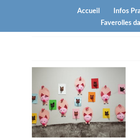
Accueil
Infos Pr
Faverolles da
20210210_155409