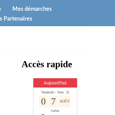
e
Mes démarches
s Partenaires
Accès rapide
Aujourd'hui
Vendredi - Sem. 32
0
7
AOÛT
Gaétan