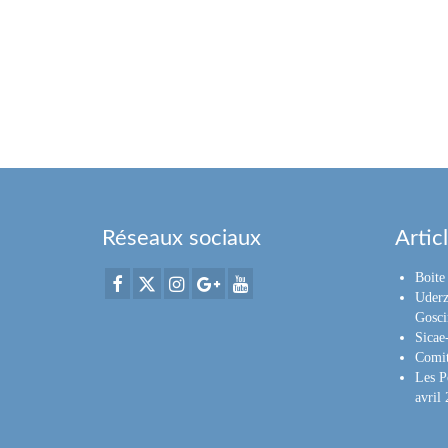
Réseaux sociaux
Artic
Boite 
Uderz
Gosci
Sica
Comit
Les P
avril