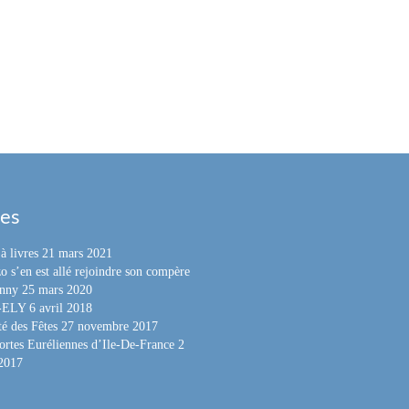
les
à livres
21 mars 2021
o s’en est allé rejoindre son compère
nny
25 mars 2020
e-ELY
6 avril 2018
é des Fêtes
27 novembre 2017
ortes Euréliennes d’Ile-De-France
2
 2017