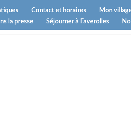
atiques
Contact et horaires
Mon villag
ns la presse
Séjourner à Faverolles
No