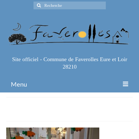
Rechercher
:
Site officiel - Commune de Faverolles Eure et Loir
28210
Menu
Accueil
20230317_080354
Espace Pro
Infos Pratiques