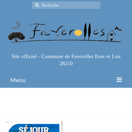
Rechercher
:
Site officiel - Commune de Faverolles Eure et Loir
28210
Menu
Accueil
sejour-SIVOM
Espace Pro
Infos Pratiques