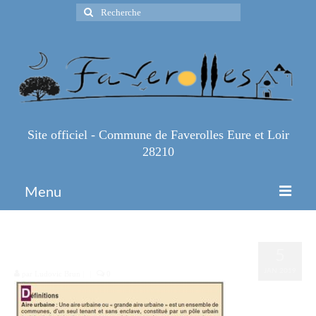
Rechercher
:
Site officiel - Commune de Faverolles Eure et Loir
28210
Menu
Accueil
chiffres insee-4
5
Espace Pro
JAN 2019
par
Ludovic Brun
|
|
0
Infos Pratiques