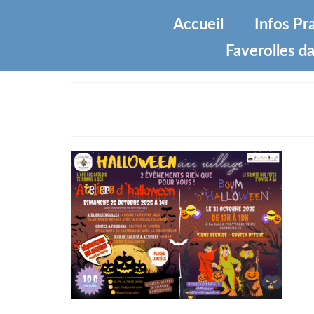
Accueil
Infos Pr
Faverolles da
Affiche commune Halloween