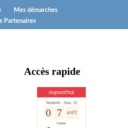
e
Mes démarches
s Partenaires
Accès rapide
Aujourd'hui
Vendredi - Sem. 32
0
7
AOÛT
Gaétan