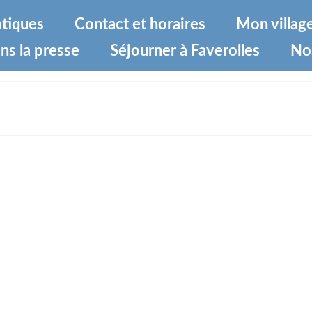
atiques
Contact et horaires
Mon villag
ns la presse
Séjourner à Faverolles
No
 (1)