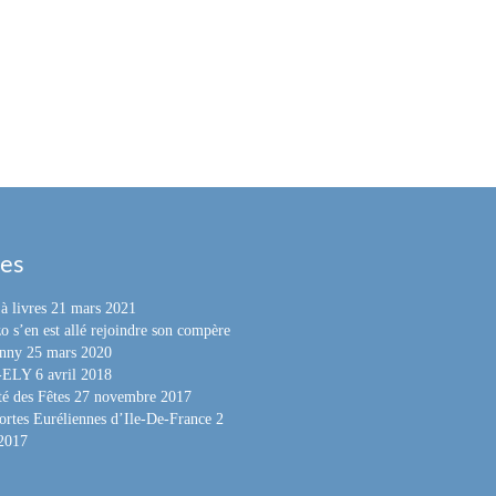
les
à livres
21 mars 2021
o s’en est allé rejoindre son compère
nny
25 mars 2020
e-ELY
6 avril 2018
é des Fêtes
27 novembre 2017
ortes Euréliennes d’Ile-De-France
2
 2017