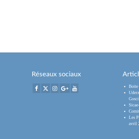
Réseaux sociaux
Artic
Boite 
Uderz
Gosci
Sica
Comit
Les P
avril