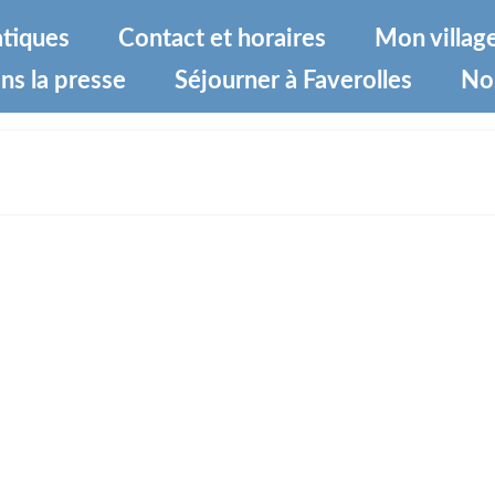
atiques
Contact et horaires
Mon villag
ns la presse
Séjourner à Faverolles
No