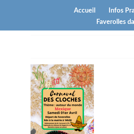
Accueil
Infos Pr
Faverolles da
carnaval-cloches-2023-1