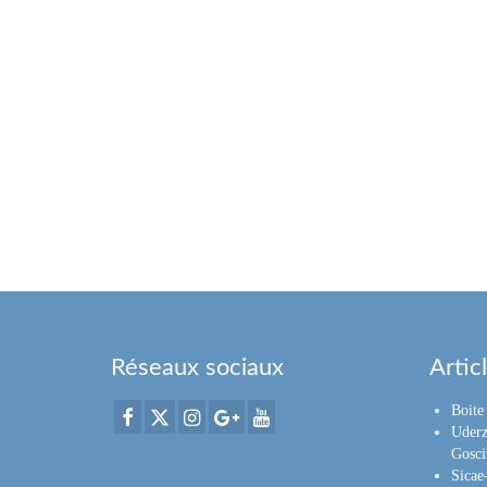
Réseaux sociaux
Artic
Boite 
Uderz
Gosci
Sica