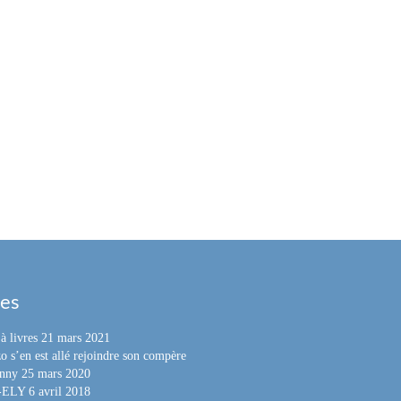
les
à livres
21 mars 2021
o s’en est allé rejoindre son compère
nny
25 mars 2020
e-ELY
6 avril 2018