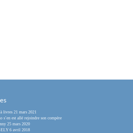
les
à livres
21 mars 2021
o s’en est allé rejoindre son compère
nny
25 mars 2020
e-ELY
6 avril 2018