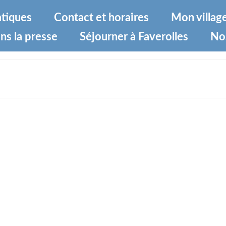
atiques
Contact et horaires
Mon villag
ns la presse
Séjourner à Faverolles
No