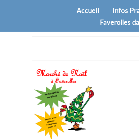
Accueil
Infos Pr
Faverolles da
marche noel 2017