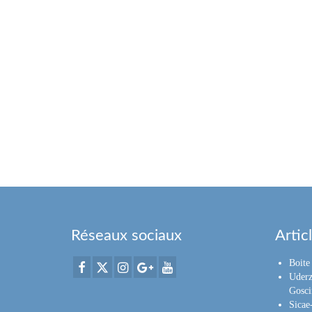
Réseaux sociaux
Artic
Boite 
Uderz
Gosci
Sica