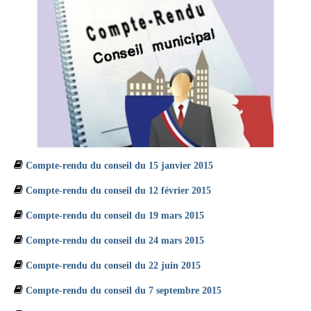
Infos règlementaires
Contact et horaires
Mon village
Mes démarches
Faverolles dans la presse
Faverolles Infos – Format
numérique
Compte-rendu du conseil du 15 janvier 2015
Séjourner à Faverolles
Compte-rendu du conseil du 12 février 2015
Compte-rendu du conseil du 19 mars 2015
Nos Partenaires
Compte-rendu du conseil du 24 mars 2015
Compte-rendu du conseil du 22 juin 2015
Compte-rendu du conseil du 7 septembre 2015