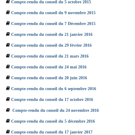
Compte-rendu du conseil du 5 octobre 2015
Compte-rendu du conseil du 9 novembre 2015
Compte-rendu du conseil du 7 Décembre 2015
Compte-rendu du conseil du 21 janvier 2016
Compte-rendu du conseil du 29 février 2016
Compte-rendu du conseil du 21 mars 2016
Compte-rendu du conseil du 24 mai 2016
Compte-rendu du conseil du 20 juin 2016
Compte-rendu du conseil du 6 septembre 2016
Compte-rendu du conseil du 17 octobre 2016
Compte-rendu du conseil du 24 novembre 2016
Compte-rendu du conseil du 5 décembre 2016
Compte-rendu du conseil du 17 janvier 2017