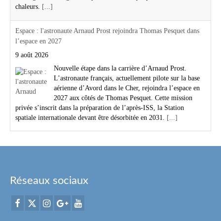
chaleurs.
[...]
Espace : l'astronaute Arnaud Prost rejoindra Thomas Pesquet dans
l’espace en 2027
9 août 2026
Nouvelle étape dans la carrière d’Arnaud Prost.
L’astronaute français, actuellement pilote sur la base
aérienne d’Avord dans le Cher, rejoindra l’espace en
2027 aux côtés de Thomas Pesquet. Cette mission
privée s’inscrit dans la préparation de l’après-ISS, la Station
spatiale internationale devant être désorbitée en 2031.
[...]
Réseaux sociaux