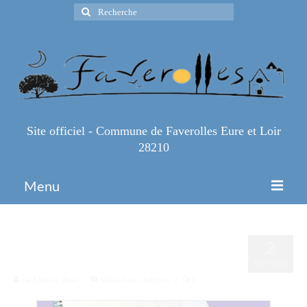
Rechercher
:
Site officiel - Commune de Faverolles Eure et Loir
28210
Menu
Accueil
2
Compte-rendus de conseil
Espace Pro
NOV 2016
Infos Pratiques
par
Ludovic Brun
|
Classé dans :
Archives
|
0