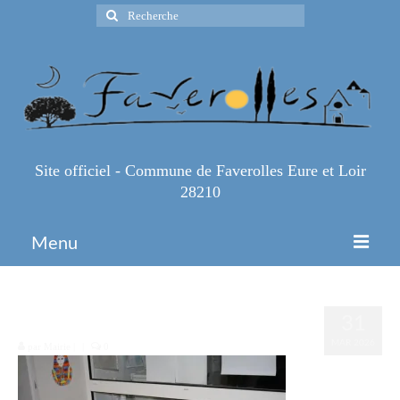
Rechercher
:
Site officiel - Commune de Faverolles Eure et Loir
28210
Menu
Accueil
2000005971905
31
Espace Pro
MAR 2026
par
Mairie
|
|
0
Infos Pratiques