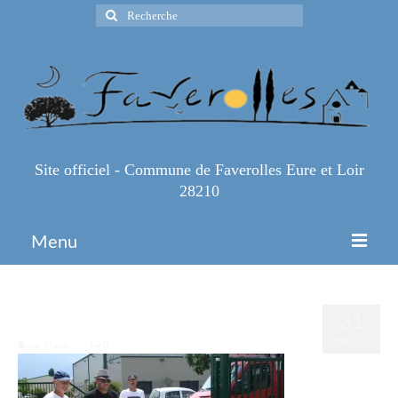
Rechercher
:
Site officiel - Commune de Faverolles Eure et Loir
28210
Menu
Accueil
2000006511879
31
Espace Pro
MAR 2026
par
Mairie
|
|
0
Infos Pratiques