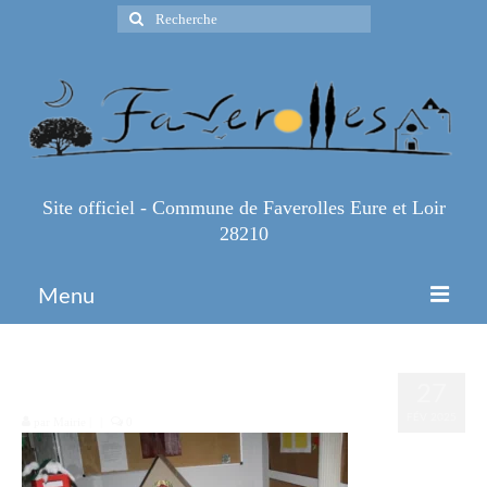
Rechercher
:
Site officiel - Commune de Faverolles Eure et Loir
28210
Menu
Accueil
2000006675446
27
Espace Pro
FÉV 2025
par
Mairie
|
|
0
Infos Pratiques