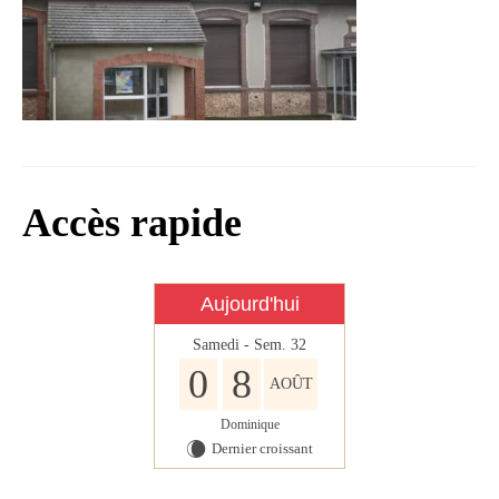
Infos règlementaires
Contact et horaires
Mon village
Mes démarches
Faverolles dans la presse
Accès rapide
Faverolles Infos – Format
numérique
Séjourner à Faverolles
Aujourd'hui
Samedi - Sem. 32
Nos Partenaires
0
8
AOÛT
Dominique
Dernier croissant
W