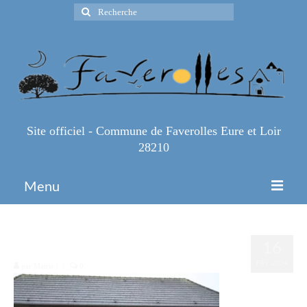
Rechercher
:
Site officiel - Commune de Faverolles Eure et Loir
28210
Menu
Accueil
2000006697543
16
Espace Pro
FÉV 2024
par
Mairie
|
|
0
Infos Pratiques