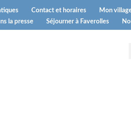
atiques
Contact et horaires
Mon villag
ns la presse
Séjourner à Faverolles
No