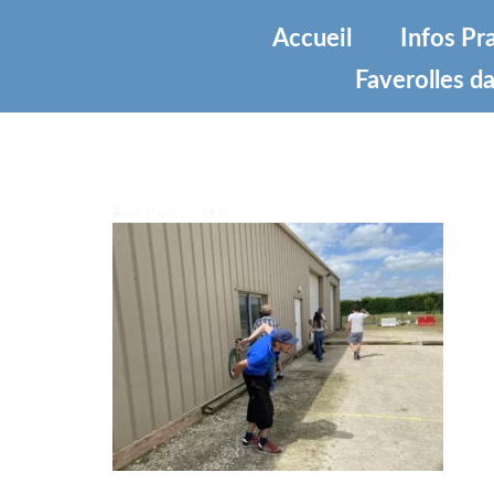
Accueil
Infos Pr
Faverolles da
2000007049570
par
Mairie
|
|
0