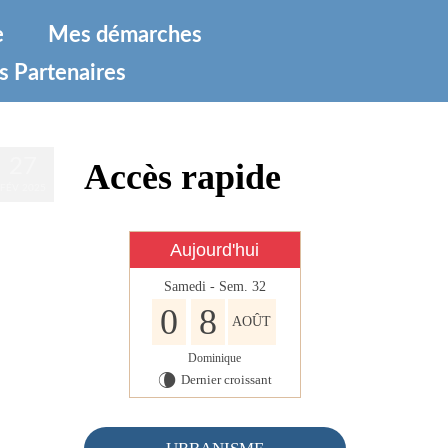
e
Mes démarches
s Partenaires
27
Accès rapide
FÉV 2025
Aujourd'hui
Samedi - Sem. 32
0
8
AOÛT
Dominique
Dernier croissant
V