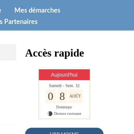
e
Mes démarches
s Partenaires
27
Accès rapide
FÉV 2025
Aujourd'hui
Samedi - Sem. 32
0
8
AOÛT
Dominique
Dernier croissant
W