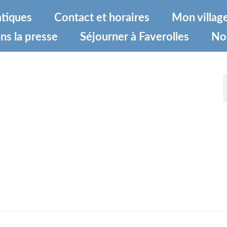
atiques
Contact et horaires
Mon villag
ns la presse
Séjourner à Faverolles
No