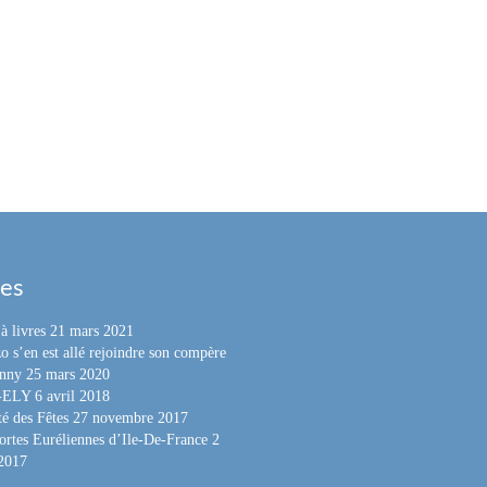
les
à livres
21 mars 2021
o s’en est allé rejoindre son compère
nny
25 mars 2020
e-ELY
6 avril 2018
é des Fêtes
27 novembre 2017
ortes Euréliennes d’Ile-De-France
2
 2017