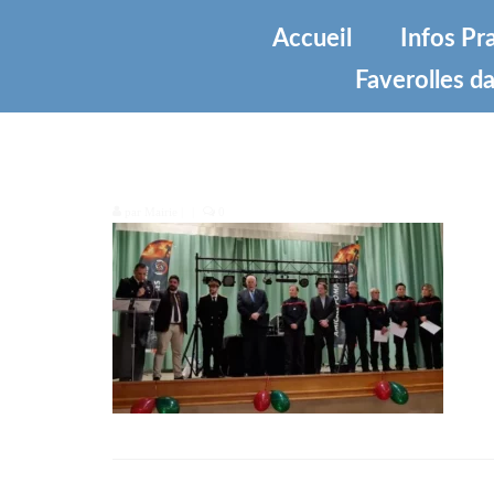
Accueil
Infos Pr
Faverolles da
2000007270862
par
Mairie
|
|
0