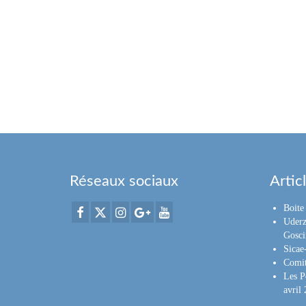
Réseaux sociaux
Artic
Boite 
Uderz
Gosci
Sica
Comit
Les P
avril