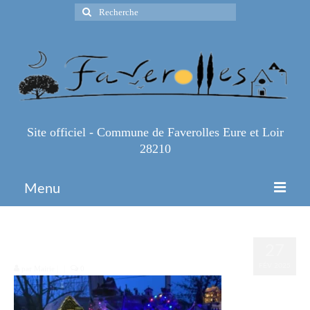
Rechercher
:
Site officiel - Commune de Faverolles Eure et Loir
28210
Menu
Accueil
2000007275897
27
Espace Pro
FÉV 2025
par
Mairie
|
|
0
Infos Pratiques