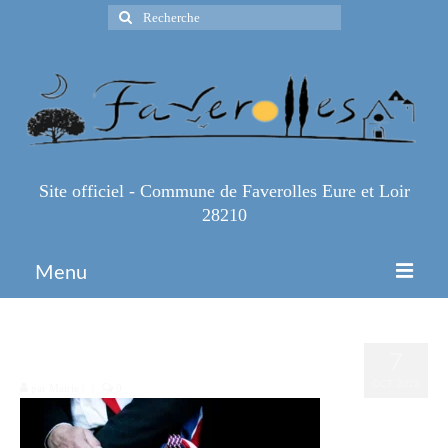
Rechercher
:
Site officiel - Commune de Faverolles Eure et Loir
28210
Menu
Accueil
2000007335620
7
Espace Pro
OCT 2025
par
Mairie
|
|
0
Infos Pratiques