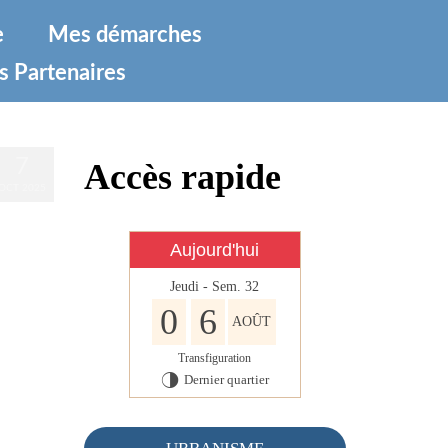
e
Mes démarches
s Partenaires
7
Accès rapide
OCT 2025
Aujourd'hui
Jeudi - Sem. 32
0
6
AOÛT
Transfiguration
Dernier quartier
T