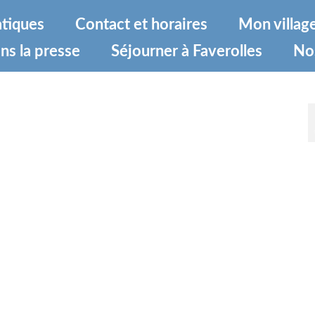
atiques
Contact et horaires
Mon villag
ns la presse
Séjourner à Faverolles
No