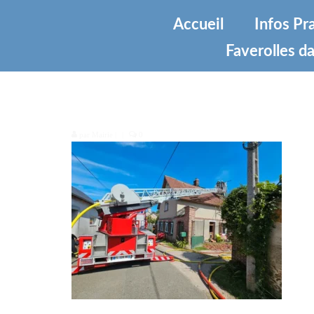
Accueil
Infos Pr
Faverolles da
2000007453233
par
Mairie
|
|
0