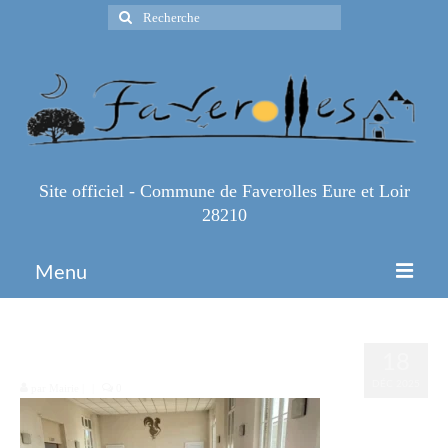
Rechercher
:
Site officiel - Commune de Faverolles Eure et Loir
28210
Menu
Accueil
2000007509094
18
Espace Pro
DÉC 2025
par
Mairie
|
|
0
Infos Pratiques