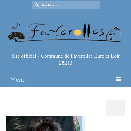
Rechercher
:
Site officiel - Commune de Faverolles Eure et Loir
28210
Menu
Accueil
2000007669084
31
Espace Pro
MAR 2026
par
Mairie
|
|
0
Infos Pratiques