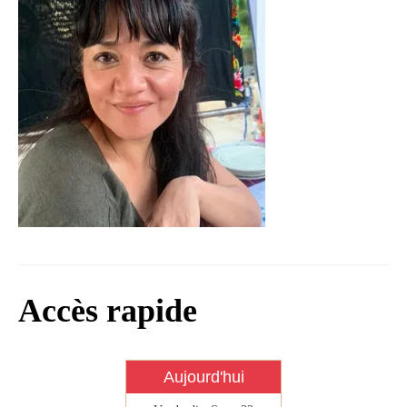
Infos règlementaires
Contact et horaires
Mon village
Mes démarches
Faverolles dans la presse
Faverolles Infos – Format
numérique
Séjourner à Faverolles
Nos Partenaires
Accès rapide
Aujourd'hui