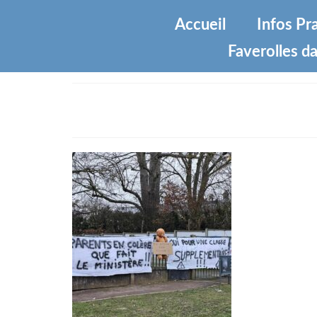
Accueil
Infos Pr
Faverolles da
IMG-20240114-WA0007