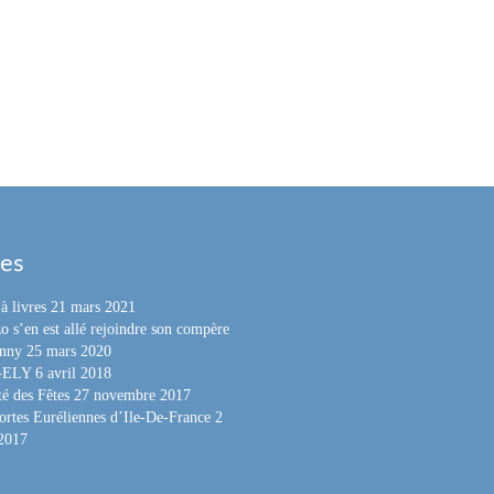
les
à livres
21 mars 2021
o s’en est allé rejoindre son compère
nny
25 mars 2020
e-ELY
6 avril 2018
é des Fêtes
27 novembre 2017
ortes Euréliennes d’Ile-De-France
2
 2017