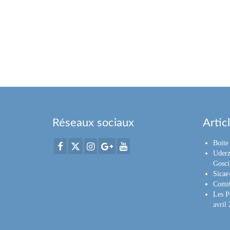
Réseaux sociaux
Artic
Boite 
Uderz
Gosci
Sica
Comit
Les P
avril