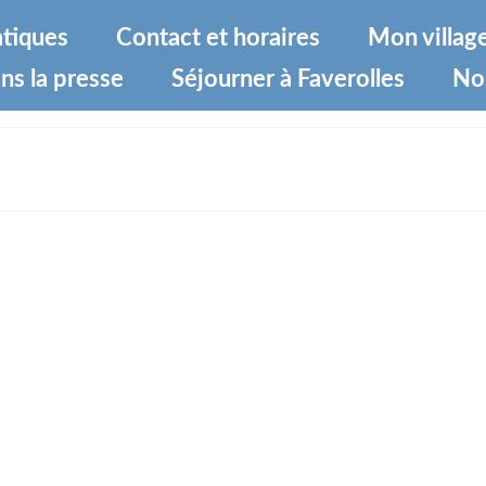
atiques
Contact et horaires
Mon villag
ns la presse
Séjourner à Faverolles
No