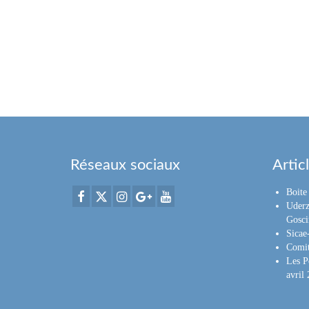
Réseaux sociaux
Artic
Boite 
Uderz
Gosci
Sica
Comit
Les P
avril