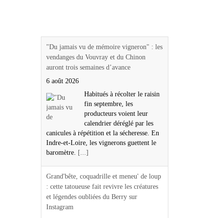
Actualités Région Centre
val de loire
"Du jamais vu de mémoire vigneron" : les
vendanges du Vouvray et du Chinon
auront trois semaines d’avance
6 août 2026
Habitués à récolter le raisin
fin septembre, les
producteurs voient leur
calendrier déréglé par les
canicules à répétition et la sécheresse. En
Indre-et-Loire, les vignerons guettent le
baromètre.
[...]
Grand'bête, coquadrille et meneu' de loup
: cette tatoueuse fait revivre les créatures
et légendes oubliées du Berry sur
Instagram