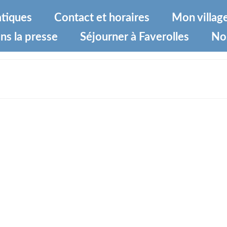
atiques
Contact et horaires
Mon villag
ns la presse
Séjourner à Faverolles
No