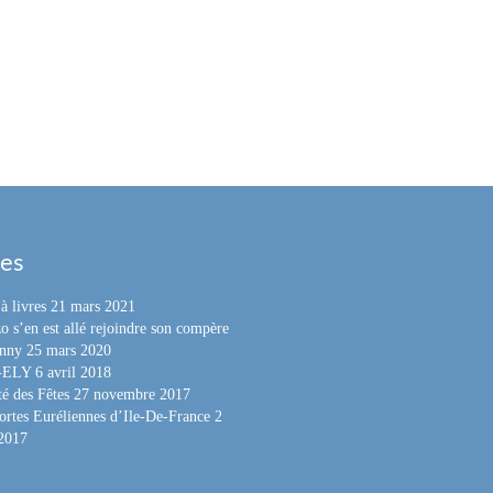
les
à livres
21 mars 2021
o s’en est allé rejoindre son compère
nny
25 mars 2020
e-ELY
6 avril 2018
é des Fêtes
27 novembre 2017
ortes Euréliennes d’Ile-De-France
2
 2017