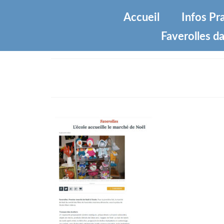
Accueil
Infos Pr
Faverolles da
marche-de-noel-2023-echo