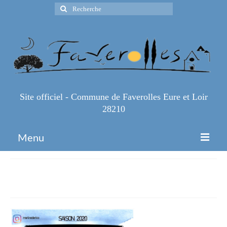
Rechercher
:
Site officiel - Commune de Faverolles Eure et Loir
28210
Menu
Accueil
hip-hop
Espace Pro
Infos Pratiques