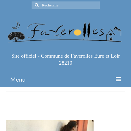
Rechercher
:
Site officiel - Commune de Faverolles Eure et Loir
28210
Menu
Accueil
IMG_1077
Espace Pro
Infos Pratiques