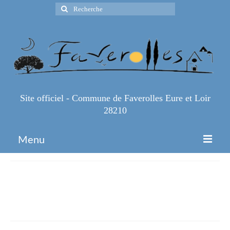
Rechercher
:
Site officiel - Commune de Faverolles Eure et Loir
28210
Menu
Accueil
2025_299_AP_abrogation_arrete_r
Espace Pro
(1)
Infos Pratiques