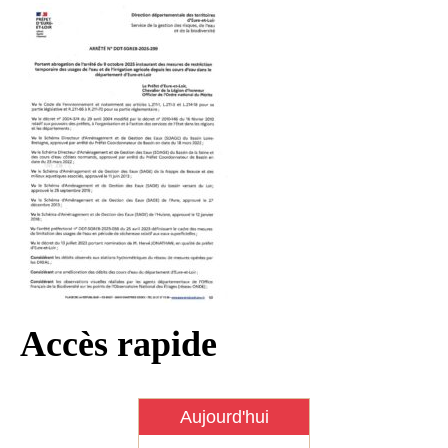
Infos règlementaires
Contact et horaires
Mon village
Mes démarches
Faverolles dans la presse
Faverolles Infos – Format
numérique
Séjourner à Faverolles
Nos Partenaires
Accès rapide
Aujourd'hui