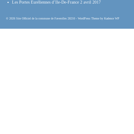
Les Portes Euréliennes d’Ile-De-France
2 avril 2017
© 2026 Site Officiel de la commune de Faverolles 28210 - WordPress Theme by
Kadence WP