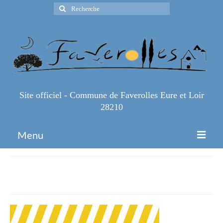
Rechercher
:
Site officiel - Commune de Faverolles Eure et Loir
28210
Menu
Accueil
35127620ab63f1b3364369bc9f9
Espace Pro
Infos Pratiques