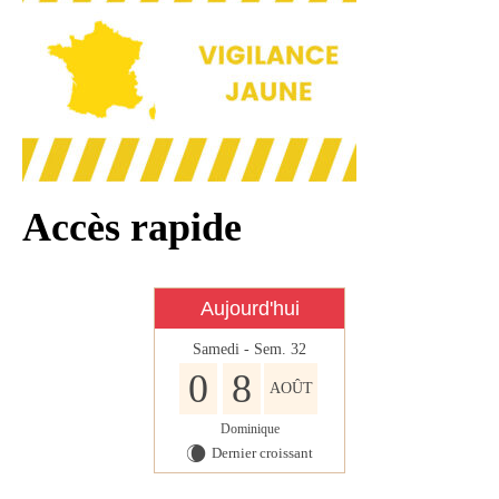
Infos règlementaires
Contact et horaires
Mon village
Mes démarches
Faverolles dans la presse
Accès rapide
Faverolles Infos – Format
numérique
Séjourner à Faverolles
Aujourd'hui
Nos Partenaires
Samedi - Sem. 32
0
8
AOÛT
Dominique
Dernier croissant
W