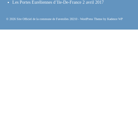
Les Portes Euréliennes d’Ile-De-France
2 avril 2017
© 2026 Site Officiel de la commune de Faverolles 28210 - WordPress Theme by
Kadence WP