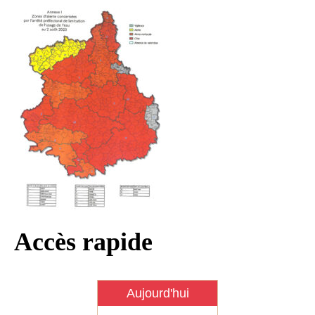
Infos règlementaires
Contact et horaires
Mon village
Mes démarches
Faverolles dans la presse
Faverolles Infos – Format
numérique
Séjourner à Faverolles
Nos Partenaires
Accès rapide
Aujourd'hui