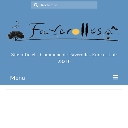
Rechercher
:
Site officiel - Commune de Faverolles Eure et Loir
28210
Menu
Accueil
8d1bab3dc4744bd88bb8112b214
Espace Pro
8
Infos Pratiques