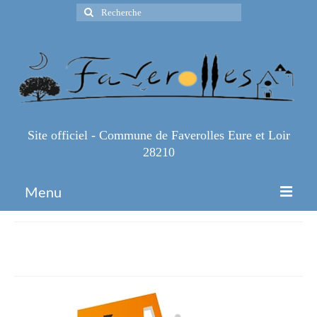
Rechercher
:
Site officiel - Commune de Faverolles Eure et Loir
28210
Menu
Accueil
Oplateau-LogoSite-2
Espace Pro
Infos Pratiques