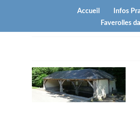
Accueil
Infos Pr
Faverolles da
Faverolles-28210-lavoir