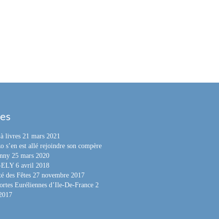
les
à livres
21 mars 2021
o s’en est allé rejoindre son compère
nny
25 mars 2020
e-ELY
6 avril 2018
é des Fêtes
27 novembre 2017
ortes Euréliennes d’Ile-De-France
2
 2017