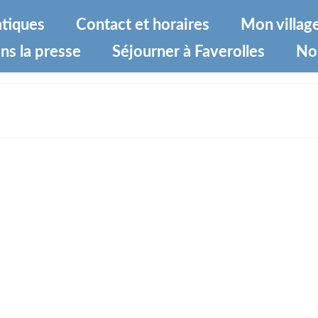
atiques
Contact et horaires
Mon villag
ns la presse
Séjourner à Faverolles
No