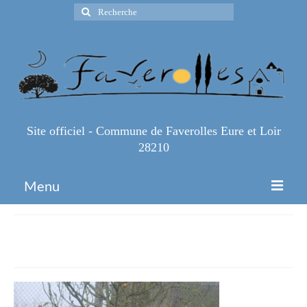
Rechercher
:
Site officiel - Commune de Faverolles Eure et Loir
28210
Menu
Accueil
poules faverolles
Espace Pro
Infos Pratiques